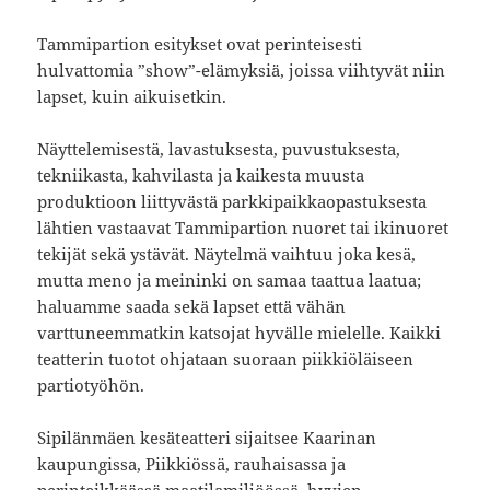
Tammipartion esitykset ovat perinteisesti
hulvattomia ”show”-elämyksiä, joissa viihtyvät niin
lapset, kuin aikuisetkin.
Näyttelemisestä, lavastuksesta, puvustuksesta,
tekniikasta, kahvilasta ja kaikesta muusta
produktioon liittyvästä parkkipaikkaopastuksesta
lähtien vastaavat Tammipartion nuoret tai ikinuoret
tekijät sekä ystävät. Näytelmä vaihtuu joka kesä,
mutta meno ja meininki on samaa taattua laatua;
haluamme saada sekä lapset että vähän
varttuneemmatkin katsojat hyvälle mielelle. Kaikki
teatterin tuotot ohjataan suoraan piikkiöläiseen
partiotyöhön.
Sipilänmäen kesäteatteri sijaitsee Kaarinan
kaupungissa, Piikkiössä, rauhaisassa ja
perinteikkäässä maatilamiljöössä, hyvien