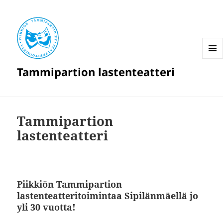
VALIK
Tammipartion lastenteatteri
JA
VIMPA
Tammipartion
lastenteatteri
Piikkiön Tammipartion
lastenteatteritoimintaa Sipilänmäellä jo
yli 30 vuotta!