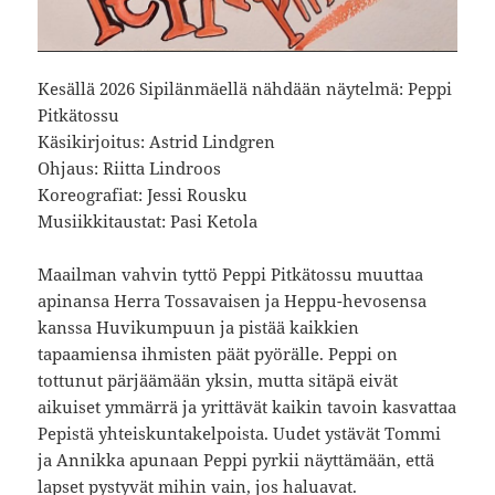
Kesällä 2026 Sipilänmäellä nähdään näytelmä: Peppi
Pitkätossu
Käsikirjoitus: Astrid Lindgren
Ohjaus: Riitta Lindroos
Koreografiat: Jessi Rousku
Musiikkitaustat: Pasi Ketola
Maailman vahvin tyttö Peppi Pitkätossu muuttaa
apinansa Herra Tossavaisen ja Heppu-hevosensa
kanssa Huvikumpuun ja pistää kaikkien
tapaamiensa ihmisten päät pyörälle. Peppi on
tottunut pärjäämään yksin, mutta sitäpä eivät
aikuiset ymmärrä ja yrittävät kaikin tavoin kasvattaa
Pepistä yhteiskuntakelpoista. Uudet ystävät Tommi
ja Annikka apunaan Peppi pyrkii näyttämään, että
lapset pystyvät mihin vain, jos haluavat.